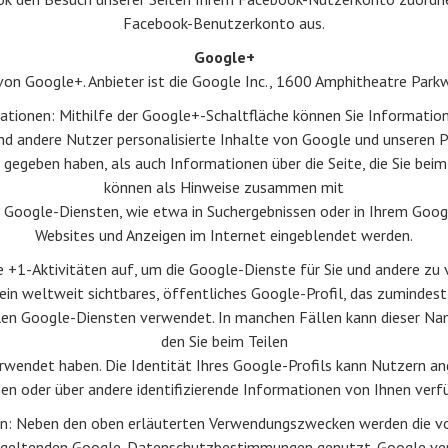
Facebook-Benutzerkonto aus.
Google+
von Google+. Anbieter ist die Google Inc., 1600 Amphitheatre Park
tionen: Mithilfe der Google+-Schaltfläche können Sie Information
nd andere Nutzer personalisierte Inhalte von Google und unseren P
1 gegeben haben, als auch Informationen über die Seite, die Sie bei
können als Hinweise zusammen mit
Google-Diensten, wie etwa in Suchergebnissen oder in Ihrem Googl
Websites und Anzeigen im Internet eingeblendet werden.
 +1-Aktivitäten auf, um die Google-Dienste für Sie und andere zu
ein weltweit sichtbares, öffentliches Google-Profil, das zumindes
llen Google-Diensten verwendet. In manchen Fällen kann dieser N
den Sie beim Teilen
wendet haben. Die Identität Ihres Google-Profils kann Nutzern an
en oder über andere identifizierende Informationen von Ihnen verf
n: Neben den oben erläuterten Verwendungszwecken werden die vo
geltenden Google-Datenschutzbestimmungen genutzt. Google ver