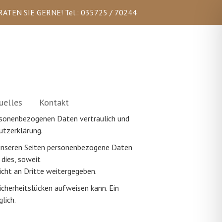
RATEN SIE GERNE!
Tel.: 035725 / 70244
uelles
Kontakt
ersonenbezogenen Daten vertraulich und
utzerklärung.
 unseren Seiten personenbezogene Daten
 dies, soweit
icht an Dritte weitergegeben.
icherheitslücken aufweisen kann. Ein
lich.