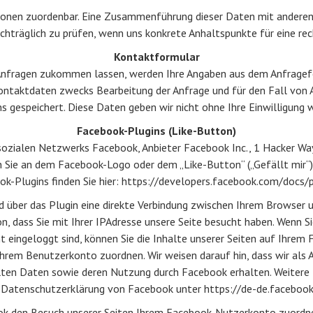
sonen zuordenbar. Eine Zusammenführung dieser Daten mit andere
achträglich zu prüfen, wenn uns konkrete Anhaltspunkte für eine r
Kontaktformular
Anfragen zukommen lassen, werden Ihre Angaben aus dem Anfragefor
ntaktdaten zwecks Bearbeitung der Anfrage und für den Fall von 
ns gespeichert. Diese Daten geben wir nicht ohne Ihre Einwilligung w
Facebook-Plugins (Like-Button)
 sozialen Netzwerks Facebook, Anbieter Facebook Inc., 1 Hacker Way
n Sie an dem Facebook-Logo oder dem „Like-Button“ („Gefällt mir“) a
k-Plugins finden Sie hier: https://developers.facebook.com/docs/p
d über das Plugin eine direkte Verbindung zwischen Ihrem Browser
n, dass Sie mit Ihrer IPAdresse unsere Seite besucht haben. Wenn S
eingeloggt sind, können Sie die Inhalte unserer Seiten auf Ihrem 
hrem Benutzerkonto zuordnen. Wir weisen darauf hin, dass wir als A
lten Daten sowie deren Nutzung durch Facebook erhalten. Weitere
er Datenschutzerklärung von Facebook unter https://de-de.facebook
k den Besuch unserer Seiten Ihrem Facebook-Nutzerkonto zuordnen