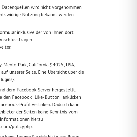
n Datenquellen wird nicht vorgenommen.
echtswidrige Nutzung bekannt werden.
mular inklusive der von Ihnen dort
Anschlussfragen
eiter.
, Menlo Park, California 94025, USA,
uf unserer Seite. Eine Übersicht über die
lugins/.
 und dem Facebook-Server hergestellt.
ie den Facebook „Like-Button“ anklicken
Facebook-Profil verlinken. Dadurch kann
nbieter der Seiten keine Kenntnis vom
 Informationen hierzu
.com/policy.php.
 kann, loggen Sie sich bitte aus Ihrem